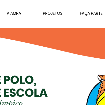
A AMPA
PROJETOS
FAÇA PARTE
 POLO,
 E
S
COLA
límp
ico